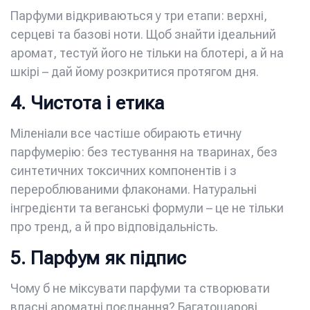
Парфуми відкриваються у три етапи: верхні,
серцеві та базові ноти. Щоб знайти ідеальний
аромат, тестуй його не тільки на блотері, а й на
шкірі – дай йому розкритися протягом дня.
4. Чистота і етика
Міленіали все частіше обирають етичну
парфумерію: без тестування на тваринах, без
синтетичних токсичних компонентів і з
перероблюваними флаконами. Натуральні
інгредієнти та веганські формули – це не тільки
про тренд, а й про відповідальність.
5. Парфум як підпис
Чому б не міксувати парфуми та створювати
власні ароматні поєднання? Багатошарові